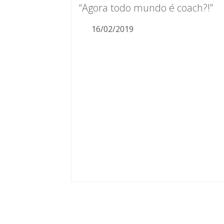
“Agora todo mundo é coach?!”
16/02/2019
[et_pb_text _builder_version="3.20.2"
text_font="Open Sans|300|||||||"
text_letter_spacing="1px"
background_size="initial"
background_position="top_left"
background_repeat="repeat"
text_text_color="#9c9b97"
header_font="||||||||"
header_2_font="Quicksand|300||||||
header_2_text_color="#9c9b97"…