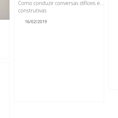
Como conduzir conversas difíceis e…
construtivas
16/02/2019
[e
te
[et_pb_text _builder_version="3.20.2"
te
text_font="Open Sans|300|||||||"
ba
text_text_color="#9c9b97"
ba
text_letter_spacing="1px"
ba
header_font="||||||||"
te
header_2_font="Quicksand|300|||||||"
he
header_2_text_color="#9c9b97"
he
header_2_font_size="30px"
he
background_size="initial"
background_position="top_left"…