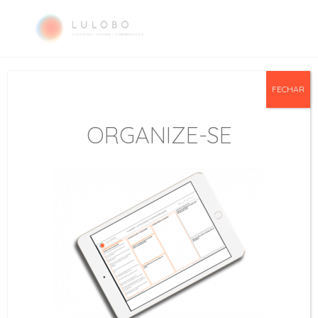
Como conduzir
FECHAR
conversas difíceis e…
construtivas
ORGANIZE-SE
por
Lucila Lobo