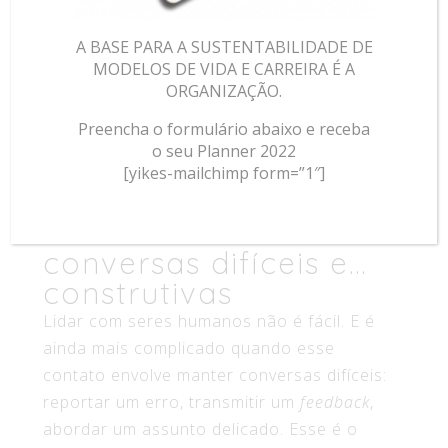
A BASE PARA A SUSTENTABILIDADE DE
MODELOS DE VIDA E CARREIRA É A
ORGANIZAÇÃO.
Preencha o formulário abaixo e receba
o seu Planner 2022
[yikes-mailchimp form=”1″]
Como conduzir
conversas difíceis e…
construtivas
Lidar com seres humanos não é fácil. E é
ainda mais complicado quando esse
contato envolve manter conversas difíceis:
reportar um erro, transmitir um
feedback
,
abordar um assunto delicado. Esse é o