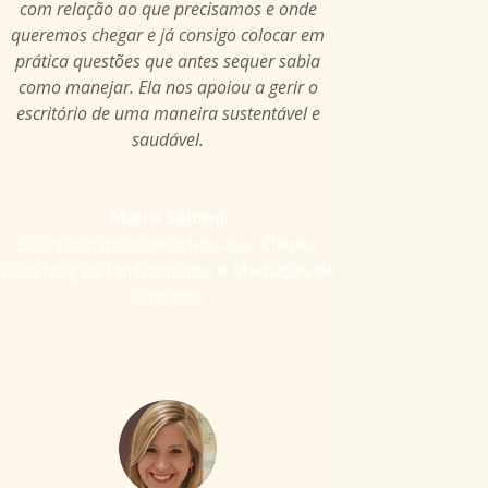
com relação ao que precisamos e onde
queremos chegar e já consigo colocar em
prática questões que antes sequer sabia
como manejar. Ela nos apoiou a gerir o
escritório de uma maneira sustentável e
saudável.
Maira Salomi
Sócia escritório de advocacia
,
Cliente
Coaching de Performance e Mediação de
Conflitos