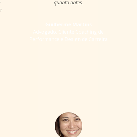
e
quanto antes.
a
Guilherme Martins
Advogado
,
Cliente Coaching de
Performance e Design de Carreira