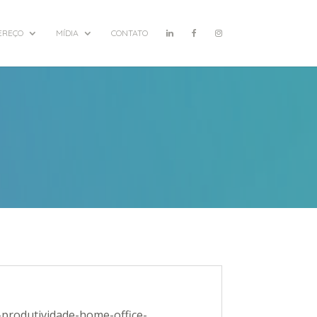
EREÇO
MÍDIA
CONTATO
-produtividade-home-office-