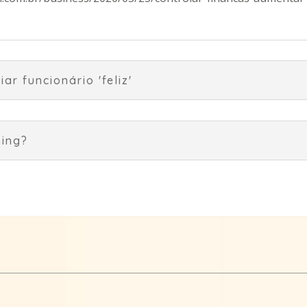
r funcionário 'feliz'
hing?