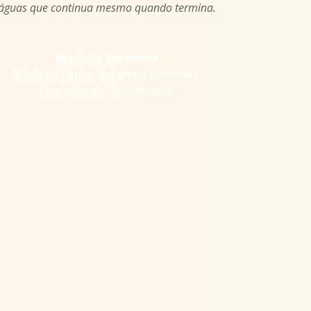
águas que continua mesmo quando termina.
Mariella Saponara
Médica
,
Cliente Design de Carreira e
Coaching de Performance