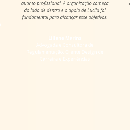
quanto profissional. A organização começa
do lado de dentro e o apoio de Lucila foi
fundamental para alcançar esse objetivos.
n
Liliane Marins
Advogada e Consultora de
Regulamentação
,
Cliente Design de
Carreira e Experiências