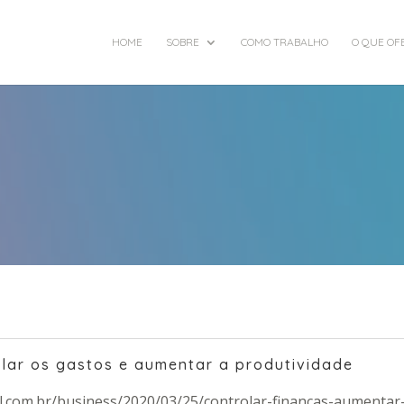
HOME
SOBRE
COMO TRABALHO
O QUE OF
olar os gastos e aumentar a produtividade
l.com.br/business/2020/03/25/controlar-financas-aumentar