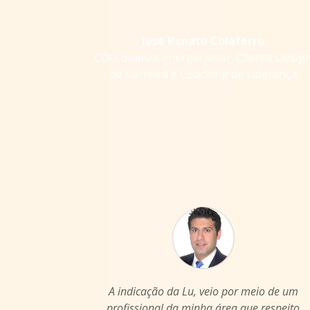
José Renato Colaferro
COO Bluesol energia solar
,
Cliente Desig
de Carreira e Coaching de Liderança
A indicação da Lu, veio por meio de um
profissional da minha área que respeito